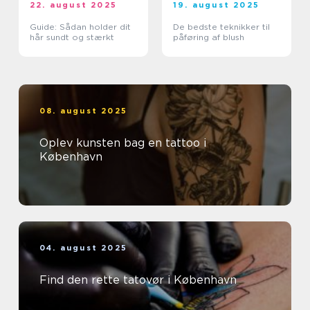
22. august 2025
19. august 2025
Guide: Sådan holder dit
De bedste teknikker til
hår sundt og stærkt
påføring af blush
08. august 2025
Oplev kunsten bag en tattoo i
København
04. august 2025
Find den rette tatovør i København