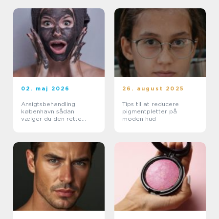
02. maj 2026
26. august 2025
Ansigtsbehandling
Tips til at reducere
københavn sådan
pigmentpletter på
vælger du den rette
moden hud
pleje til din hud