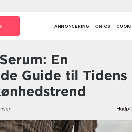
k
ANNONCERING
OM OS
COOKI
e Guide til Tidens
kønhedstrend
ensen
Hudpl