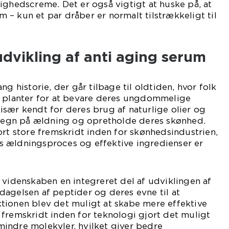
ighedscreme. Det er også vigtigt at huske på, at
– kun et par dråber er normalt tilstrækkeligt til
udvikling af anti aging serum
ng historie, der går tilbage til oldtiden, hvor folk
g planter for at bevare deres ungdommelige
sær kendt for deres brug af naturlige olier og
e tegn på ældning og opretholde deres skønhed.
ort store fremskridt inden for skønhedsindustrien,
 ældningsproces og effektive ingredienser er
 videnskaben en integreret del af udviklingen af
agelsen af peptider og deres evne til at
tionen blev det muligt at skabe mere effektive
fremskridt inden for teknologi gjort det muligt
indre molekyler, hvilket giver bedre