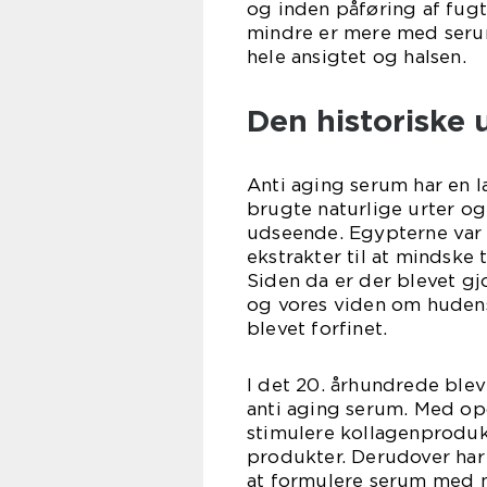
og inden påføring af fugt
mindre er mere med serum 
hele ansigtet og halsen.
Den historiske 
Anti aging serum har en la
brugte naturlige urter o
udseende. Egypterne var i
ekstrakter til at mindsk
Siden da er der blevet gj
og vores viden om hudens
blevet forfinet.
I det 20. århundrede blev
anti aging serum. Med opd
stimulere kollagenproduk
produkter. Derudover har 
at formulere serum med m