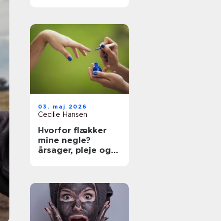
rundt
03. maj 2026
Cecilie Hansen
Hvorfor flækker
mine negle?
årsager, pleje og
effektive løsninger