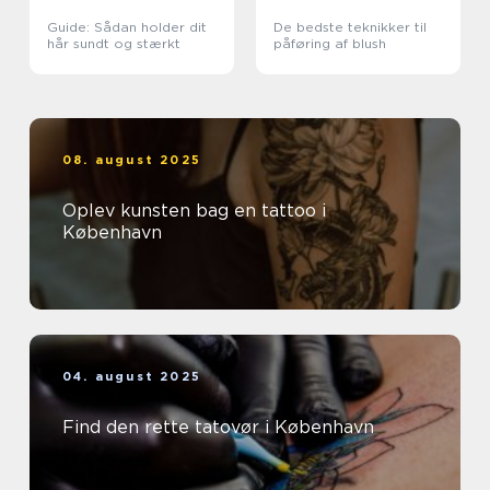
Guide: Sådan holder dit
De bedste teknikker til
hår sundt og stærkt
påføring af blush
08. august 2025
Oplev kunsten bag en tattoo i
København
04. august 2025
Find den rette tatovør i København