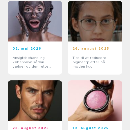
02. maj 2026
26. august 2025
Ansigtsbehandling
Tips til at reducere
københavn sådan
pigmentpletter på
vælger du den rette
moden hud
pleje til din hud
22. august 2025
19. august 2025