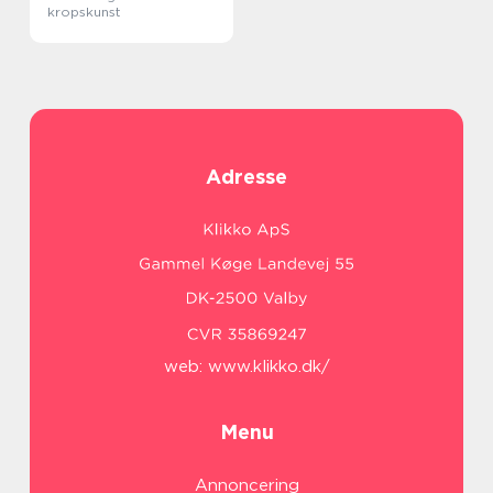
kropskunst
Adresse
web:
www.klikko.dk/
Menu
Annoncering