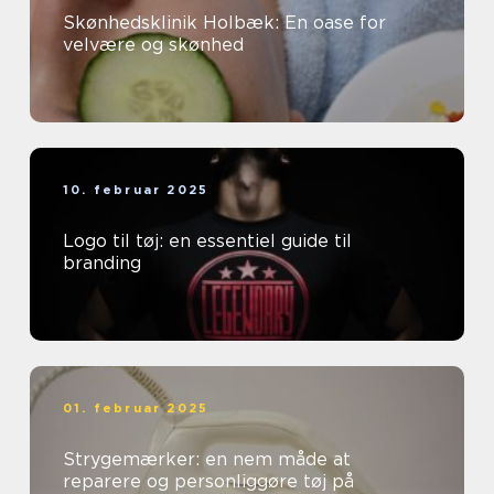
Skønhedsklinik Holbæk: En oase for
velvære og skønhed
10. februar 2025
Logo til tøj: en essentiel guide til
branding
01. februar 2025
Strygemærker: en nem måde at
reparere og personliggøre tøj på