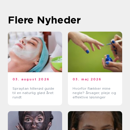
Flere Nyheder
03. august 2026
03. maj 2026
Spraytan hillerød guide
Hvorfor flækker mine
til en naturlig glød året
negle? årsager, pleje og
rundt
effektive løsninger