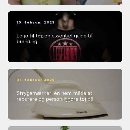
10. februar 2025
Logo til tøj: en essentiel guide til
branding
01. februar 2025
Strygemærker: en nem måde at
reparere og personliggøre tøj på