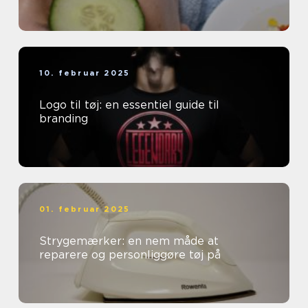
10. februar 2025
Logo til tøj: en essentiel guide til
branding
01. februar 2025
Strygemærker: en nem måde at
reparere og personliggøre tøj på