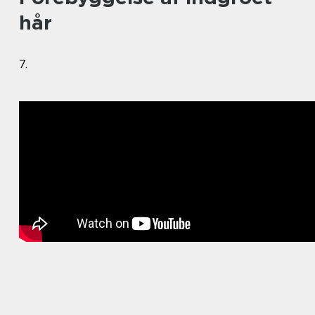
hår
7.