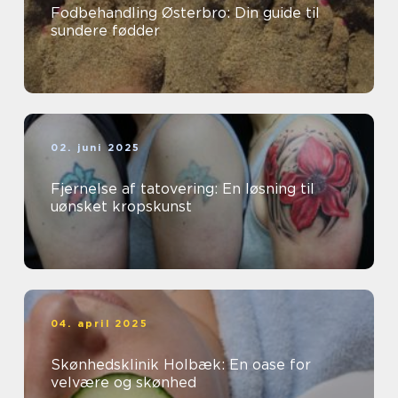
Fodbehandling Østerbro: Din guide til
sundere fødder
02. juni 2025
Fjernelse af tatovering: En løsning til
uønsket kropskunst
04. april 2025
Skønhedsklinik Holbæk: En oase for
velvære og skønhed