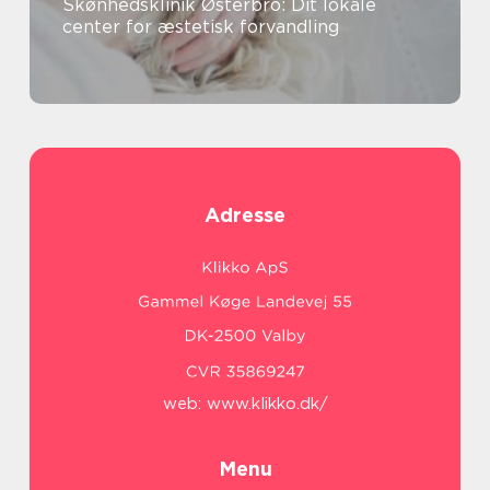
Skønhedsklinik Østerbro: Dit lokale
center for æstetisk forvandling
Adresse
web:
www.klikko.dk/
Menu