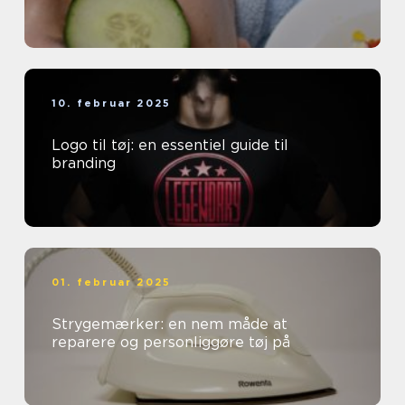
10. februar 2025
Logo til tøj: en essentiel guide til
branding
01. februar 2025
Strygemærker: en nem måde at
reparere og personliggøre tøj på