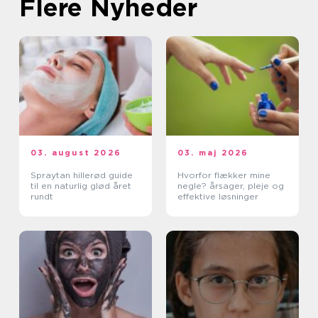
Flere Nyheder
03. august 2026
03. maj 2026
Spraytan hillerød guide
Hvorfor flækker mine
til en naturlig glød året
negle? årsager, pleje og
rundt
effektive løsninger