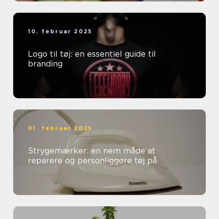
10. februar 2025
Logo til tøj: en essentiel guide til
branding
01. februar 2025
Strygemærker: en nem måde at
reparere og personliggøre tøj på