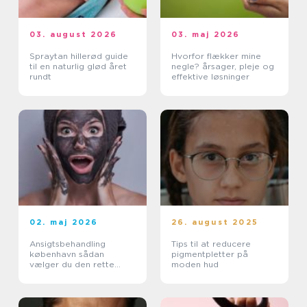
03. august 2026
03. maj 2026
Spraytan hillerød guide
Hvorfor flækker mine
til en naturlig glød året
negle? årsager, pleje og
rundt
effektive løsninger
02. maj 2026
26. august 2025
Ansigtsbehandling
Tips til at reducere
københavn sådan
pigmentpletter på
vælger du den rette
moden hud
pleje til din hud