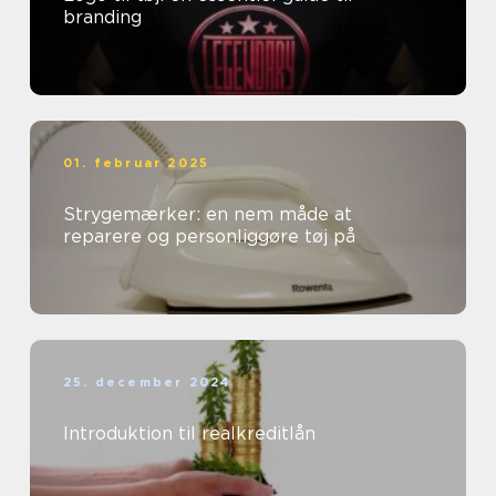
branding
01. februar 2025
Strygemærker: en nem måde at
reparere og personliggøre tøj på
25. december 2024
Introduktion til realkreditlån