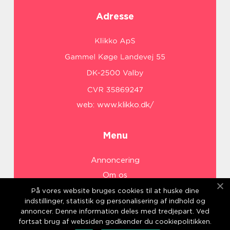
Adresse
web:
www.klikko.dk/
Menu
Annoncering
Om os
Cookies
På vores website bruges cookies til at huske dine
indstillinger, statistik og personalisering af indhold og
Kontakt os
annoncer. Denne information deles med tredjepart. Ved
Sitemap
fortsat brug af websiden godkender du cookiepolitikken.