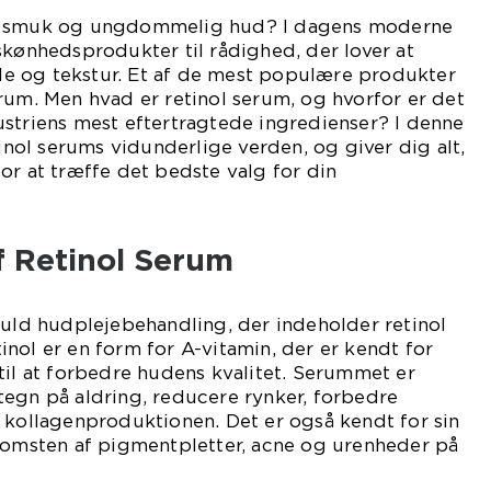
ve smuk og ungdommelig hud? I dagens moderne
skønhedsprodukter til rådighed, der lover at
e og tekstur. Et af de mest populære produkter
rum. Men hvad er retinol serum, og hvorfor er det
striens mest eftertragtede ingredienser? I denne
tinol serums vidunderlige verden, og giver dig alt,
or at træffe det bedste valg for din
f Retinol Serum
fuld hudplejebehandling, der indeholder retinol
nol er en form for A-vitamin, der er kendt for
til at forbedre hudens kvalitet. Serummet er
tegn på aldring, reducere rynker, forbedre
 kollagenproduktionen. Det er også kendt for sin
ekomsten af pigmentpletter, acne og urenheder på