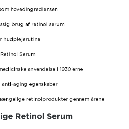
l som hovedingrediensen
sig brug af retinol serum
r hudplejerutine
 Retinol Serum
medicinske anvendelse i 1930’erne
s anti-aging egenskaber
lgængelige retinolprodukter gennem årene
tige Retinol Serum