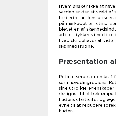
Hvem ønsker ikke at ha
verden er der et væld af 
forbedre hudens udseend
på markedet er retinol se
blevet en af skønhedsindu
artikel dykker vi ned i re
hvad du behøver at vide f
skønhedsrutine.
Præsentation a
Retinol serum er en kraft
som hovedingrediens. Reti
sine utrolige egenskaber 
designet til at bekæmpe 
hudens elasticitet og øge
evne til at reducere for
huden.