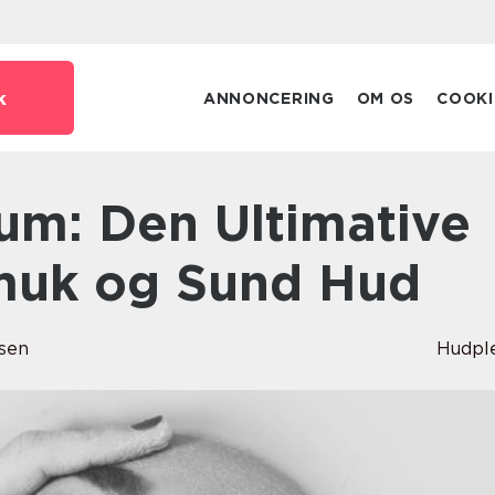
k
ANNONCERING
OM OS
COOKI
Smuk og Sund Hud
sen
Hudpl