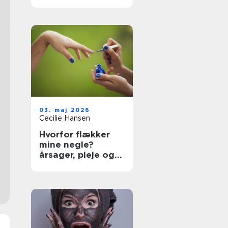
rundt
03. maj 2026
Cecilie Hansen
Hvorfor flækker
mine negle?
årsager, pleje og
effektive løsninger