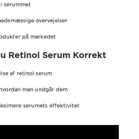
l i serummet
hedsmæssige overvejelser
odukter på markedet
u Retinol Serum Korrekt
else af retinol serum
g hvordan man undgår dem
aksimere serumets effektivitet