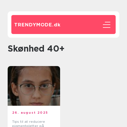
TRENDYMODE.
dk
Skønhed 40+
26. august 2025
Tips til at reducere
pigmentpletter på