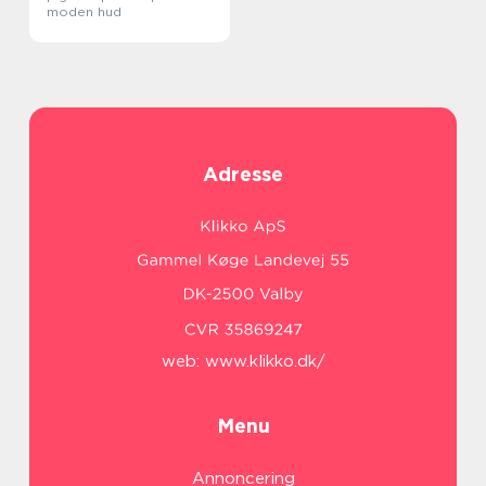
moden hud
Adresse
web:
www.klikko.dk/
Menu
Annoncering