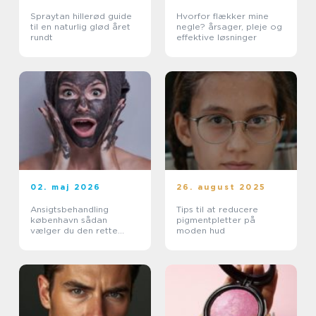
Spraytan hillerød guide
Hvorfor flækker mine
til en naturlig glød året
negle? årsager, pleje og
rundt
effektive løsninger
02. maj 2026
26. august 2025
Ansigtsbehandling
Tips til at reducere
københavn sådan
pigmentpletter på
vælger du den rette
moden hud
pleje til din hud