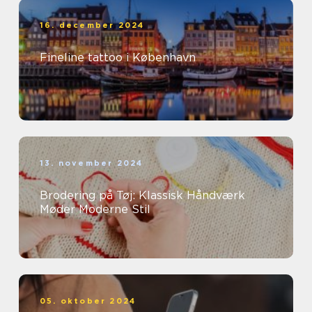
16. december 2024
Fineline tattoo i København
13. november 2024
Brodering på Tøj: Klassisk Håndværk
Møder Moderne Stil
05. oktober 2024